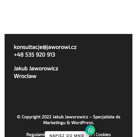
konsultacje@jaworowi.cz
+48 535 920 913
Jakub Jaworowicz
Wrocław
© Copyright 2022
Jakub Jaworowicz – Specjalista ds
Marketingu & WordPress
.
Regulaminy, Polityka Prywatności i Cookies
NAPISZ DO MNIE