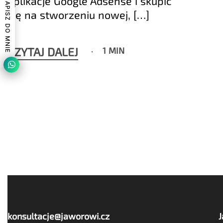
aplikacje Google Adsense i skupić
NAPISZ DO MNIE
się na stworzeniu nowej, […]
CZYTAJ DALEJ
1 MIN
konsultacje@jaworowi.cz