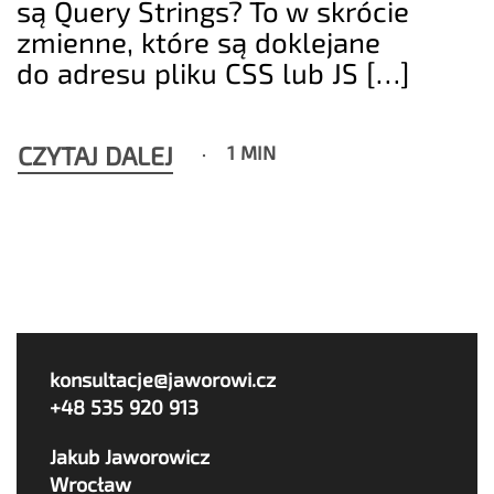
są Query Strings? To w skrócie
zmienne, które są doklejane
do adresu pliku CSS lub JS […]
CZYTAJ DALEJ
1 MIN
konsultacje@jaworowi.cz
+48 535 920 913
Jakub Jaworowicz
Wrocław