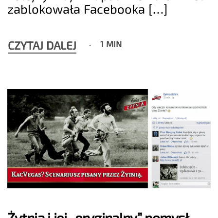
zablokowała Facebooka […]
CZYTAJ DALEJ
1 MIN
Żytnia i jej „oryginalny” pomysł