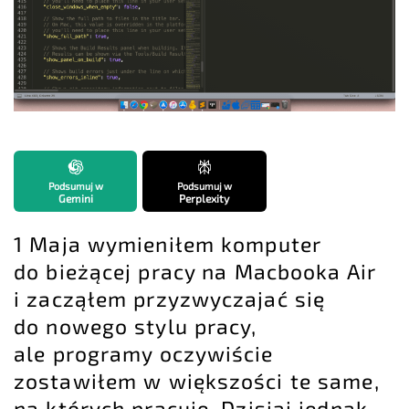
Podsumuj w
Podsumuj w
Gemini
Perplexity
1 Maja wymieniłem komputer
do bieżącej pracy na Macbooka Air
i zacząłem przyzwyczajać się
do nowego stylu pracy,
ale programy oczywiście
zostawiłem w większości te same,
na których pracuję. Dzisiaj jednak