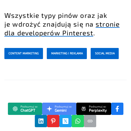
Wszystkie typy pinów oraz jak
je wdrożyć znajdują się na
stronie
dla developerów Pinterest
.
CONTENT MARKETING
MARKETING I REKLAMA
SOCIAL MEDIA
Podsumuj w:
Podsumuj w:
Podsumuj w:
ChatGPT
Gemini
Perplexity