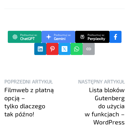
Podsumuj w:
Podsumuj w:
Podsumuj w:
ChatGPT
Gemini
Perplexity
POPRZEDNI ARTYKUŁ
NASTĘPNY ARTYKUŁ
Filmweb z płatną
Lista bloków
opcją –
Gutenberg
tylko dlaczego
do użycia
tak późno!
w funkcjach –
WordPress