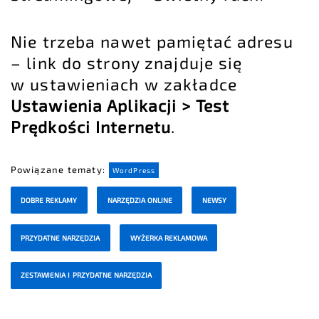
Nie trzeba nawet pamiętać adresu
– link do strony znajduje się
w ustawieniach w zakładce
Ustawienia Aplikacji > Test
Prędkości Internetu
.
Powiązane tematy:
WordPress
DOBRE REKLAMY
NARZĘDZIA ONLINE
NEWSY
PRZYDATNE NARZĘDZIA
WYŻERKA REKLAMOWA
ZESTAWIENIA I PRZYDATNE NARZĘDZIA