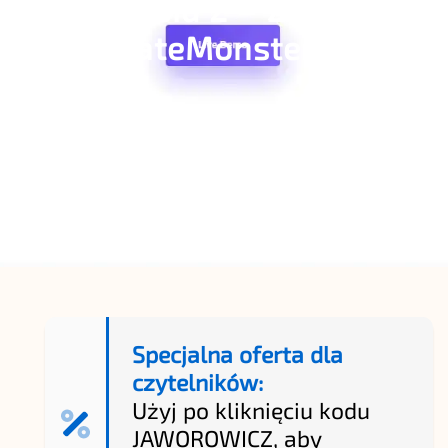
Monstroid 2 – Zemez od
TemplateMonster
339 zł
PODGLĄD I ZAKUP
Specjalna oferta dla
czytelników:
Użyj po kliknięciu kodu
JAWOROWICZ, aby