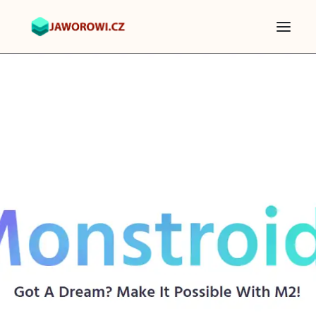
Motywy WordPress — Płatne, TemplateMonster