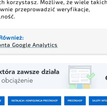
ch korzystasz. Możliwe, że wiele takic
wnie przeprowadzić weryfikacje,
lność.
Również:
nta Google Analytics
E
INSTALACJA I KONFIGURACJA PRESTASHOP
PRESTASHOP
SKLEPY INT