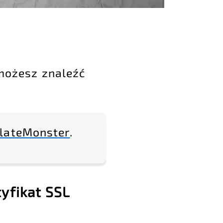
 możesz
znaleźć
lateMonster
.
yfikat SSL