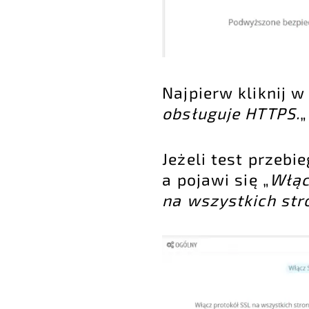
Najpierw kliknij w 
obsługuje HTTPS.
„
Jeżeli test przebi
a pojawi się „
Włąc
na wszystkich str