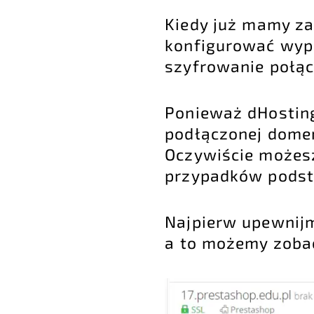
Kiedy już mamy za
konfigurować wypa
szyfrowanie połąc
Ponieważ dHosting
podłączonej domen
Oczywiście możesz 
przypadków podst
Najpierw upewnijm
a to możemy zobac