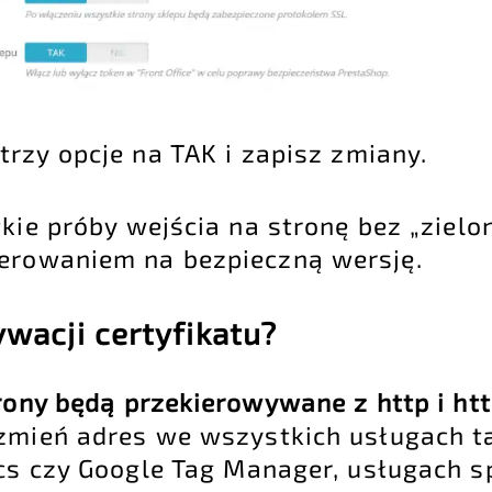
rzy opcje na TAK i zapisz zmiany.
kie próby wejścia na stronę bez „zielo
ierowaniem na bezpieczną wersję.
ywacji certyfikatu?
trony będą przekierowywane z http i ht
 zmień adres we wszystkich usługach ta
ics czy Google Tag Manager, usługach 