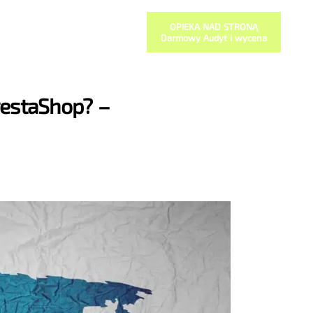
OPIEKA NAD STRONĄ
Darmowy Audyt i wycena
restaShop? –