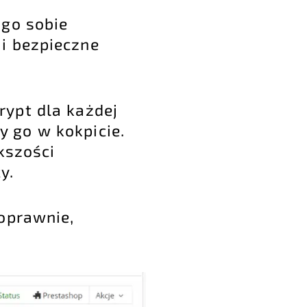
 go sobie
i bezpieczne
rypt dla każdej
 go w kokpicie.
kszości
y.
poprawnie,