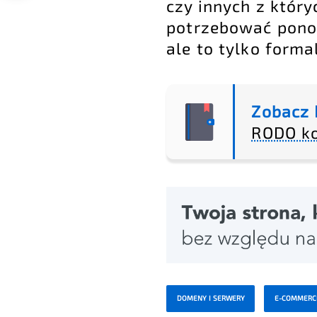
czy innych z który
potrzebować pono
ale to tylko forma
Zobacz 
RODO ko
DOMENY I SERWERY
E-COMMERC