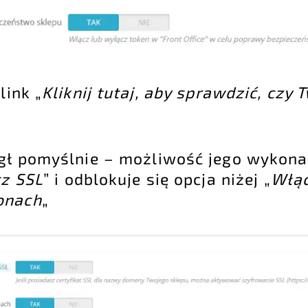
link „
Kliknij tutaj, aby sprawdzić, czy 
egł pomyślnie – możliwość jego wykonan
z SSL
” i odblokuje się opcja niżej „
Włąc
onach
„