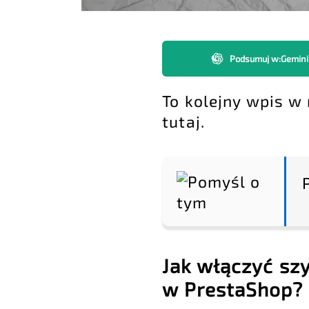
Podsumuj w
:
Gemini
To kolejny wpis w
tutaj
.
Jak włączyć sz
w PrestaShop?