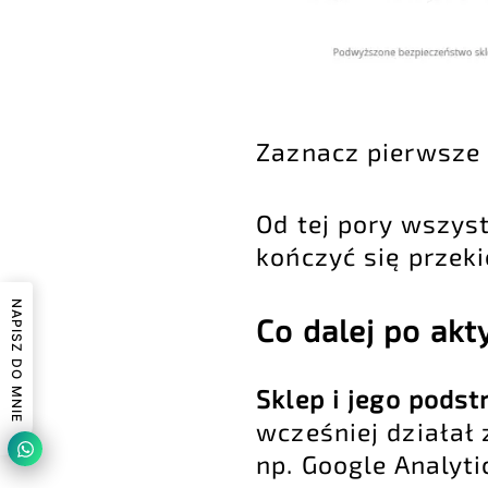
Zaznacz pierwsze t
Od tej pory wszyst
kończyć się przek
NAPISZ DO MNIE
Co dalej po akt
Sklep i jego pods
wcześniej działał
np. Google Analyt