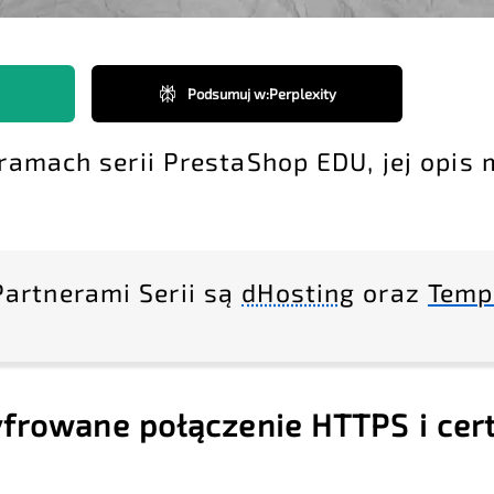
Podsumuj w
:
Perplexity
 ramach serii PrestaShop EDU, jej opis
Partnerami Serii są
dHosting
oraz
Temp
yfrowane połączenie HTTPS i cert