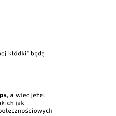
nej kłódki” będą
tps
, a więc jeżeli
kich jak
społecznościowych