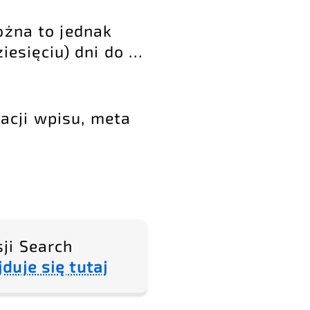
ożna to jednak
ziesięciu) dni do …
acji wpisu, meta
ji Search
jduje się tutaj