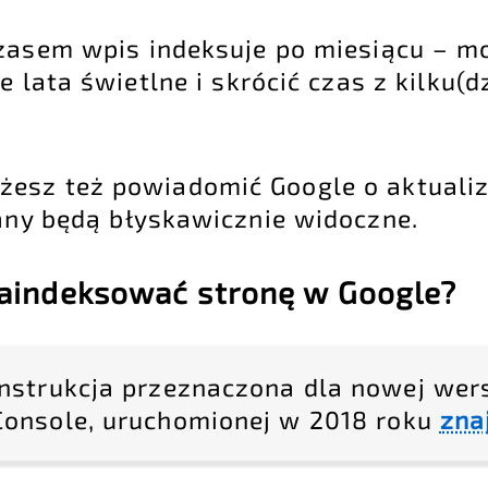
zasem wpis indeksuje po miesiącu – m
e lata świetlne i skrócić czas z kilku(d
sz też powiadomić Google o aktualiz
iany będą błyskawicznie widoczne.
zaindeksować stronę w Google?
Instrukcja przeznaczona dla nowej wers
Console, uruchomionej w 2018 roku
zna