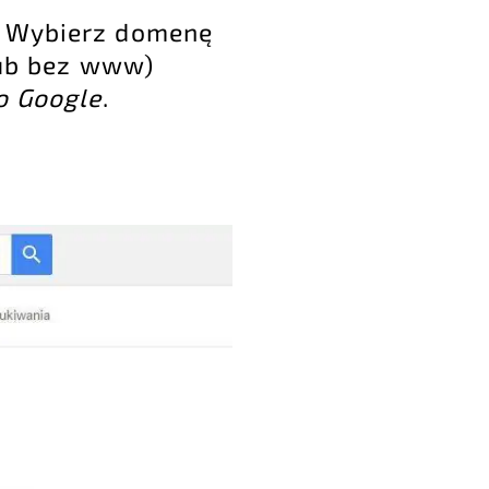
, Wybierz domenę
lub bez www)
o Google
.