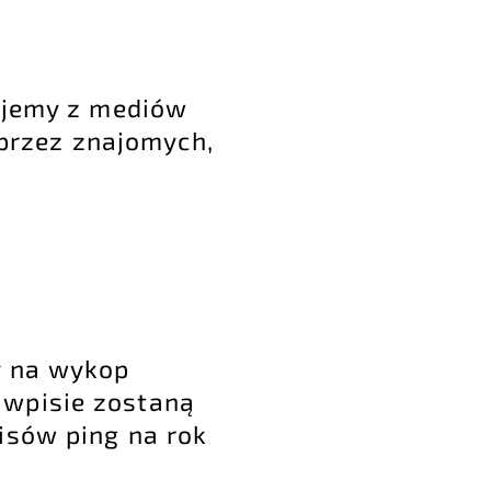
ujemy z mediów
przez znajomych,
y na wykop
 wpisie zostaną
wisów ping na rok