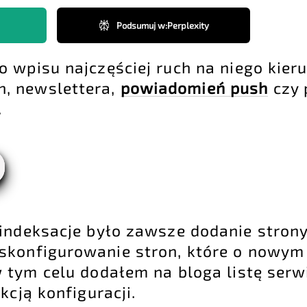
Podsumuj w
:
Perplexity
 wpisu najczęściej ruch na niego kier
h, newslettera,
powiadomień push
czy 
.
indeksacje było zawsze dodanie stron
skonfigurowanie stron, które o nowym
 tym celu dodałem na bloga
listę ser
kcją konfiguracji.