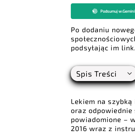
Podsumuj w
:
Gemini
Po dodaniu nowego
społecznościowyc
podsyłając im link
Spis Treści
Lekiem na szybką 
oraz odpowiednie 
powiadomione – w
2016
wraz z instru