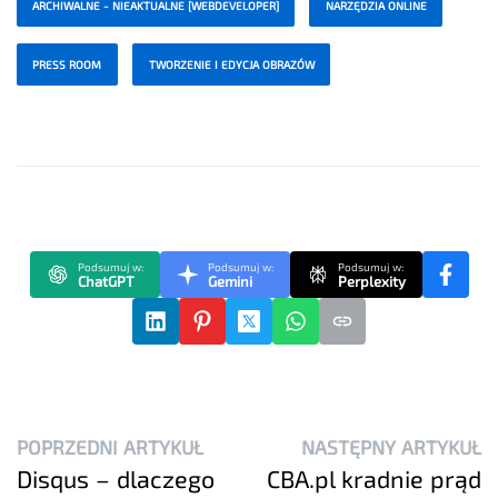
ARCHIWALNE - NIEAKTUALNE [WEBDEVELOPER]
NARZĘDZIA ONLINE
PRESS ROOM
TWORZENIE I EDYCJA OBRAZÓW
Podsumuj w:
Podsumuj w:
Podsumuj w:
ChatGPT
Gemini
Perplexity
POPRZEDNI ARTYKUŁ
NASTĘPNY ARTYKUŁ
Disqus – dlaczego
CBA.pl kradnie prąd