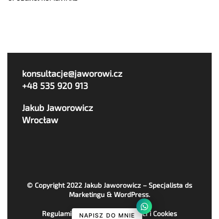
konsultacje@jaworowi.cz
+48 535 920 913
Jakub Jaworowicz
Wrocław
© Copyright 2022
Jakub Jaworowicz – Specjalista ds
Marketingu & WordPress
.
Regulaminy, Polityka Prywatności i Cookies
NAPISZ DO MNIE