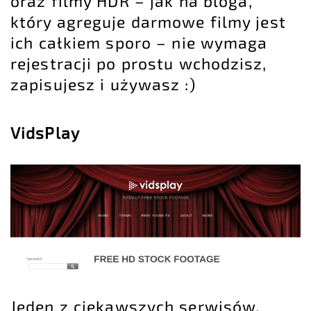
oraz filmy HDR – jak na bloga,
który agreguje darmowe filmy jest
ich całkiem sporo – nie wymaga
rejestracji po prostu wchodzisz,
zapisujesz i używasz :)
VidsPlay
Jeden z ciekawszych serwisów,