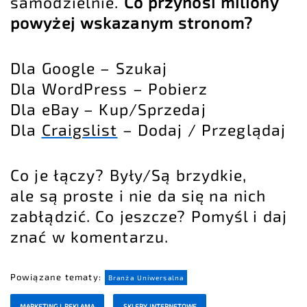
samodzielnie.
Co przynosi miliony
powyżej wskazanym stronom?
Dla Google – Szukaj
Dla WordPress – Pobierz
Dla eBay – Kup/Sprzedaj
Dla
Craigslist
– Dodaj / Przeglądaj
Co je łączy? Były/Są brzydkie,
ale są proste i nie da się na nich
zabłądzić. Co jeszcze? Pomyśl i daj
znać w komentarzu.
Powiązane tematy:
Branża Uniwersalna
MARKETING I REKLAMA
SKLEPY INTERNETOWE