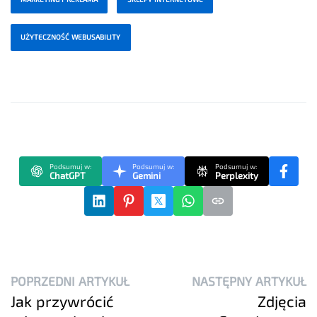
UŻYTECZNOŚĆ WEBUSABILITY
Podsumuj w:
Podsumuj w:
Podsumuj w:
ChatGPT
Gemini
Perplexity
POPRZEDNI ARTYKUŁ
NASTĘPNY ARTYKUŁ
Jak przywrócić
Zdjęcia