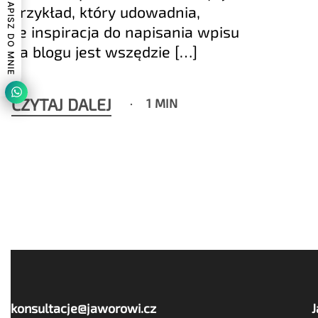
NAPISZ DO MNIE
przykład, który udowadnia,
że inspiracja do napisania wpisu
na blogu jest wszędzie […]
CZYTAJ DALEJ
1 MIN
konsultacje@jaworowi.cz