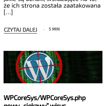
że ich strona została zaatakowana
[…]
CZYTAJ DALEJ
5 MIN
WPCoreSys/WPCoreSys.php
nowy „ciekawy” wirus