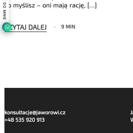
NAPISZ DO MNIE
co myślisz – oni mają rację, […]
CZYTAJ DALEJ
9 MIN
konsultacje@jaworowi.cz
+48 535 920 913