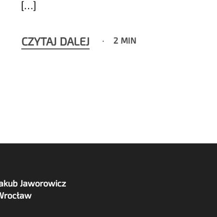
[…]
CZYTAJ DALEJ
2 MIN
Jakub Jaworowicz
Wrocław