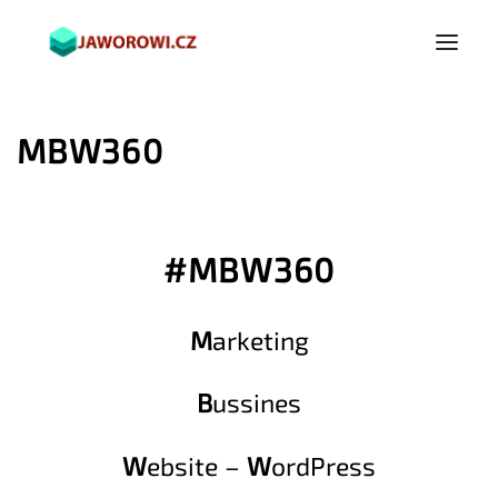
MBW360
#MBW360
M
arketing
B
ussines
W
ebsite –
W
ordPress