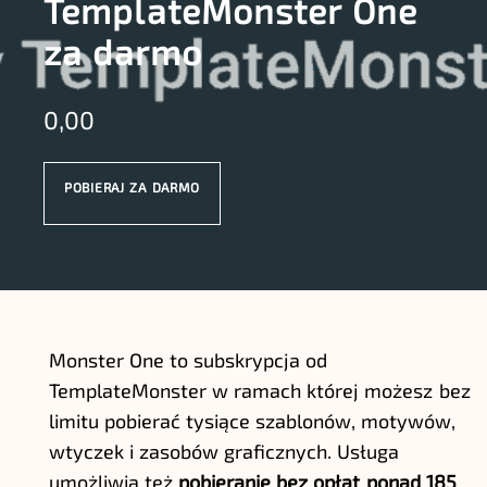
TemplateMonster One
za darmo
0,00
POBIERAJ ZA DARMO
Monster One to subskrypcja od
TemplateMonster w ramach której możesz bez
limitu pobierać tysiące szablonów, motywów,
wtyczek i zasobów graficznych. Usługa
umożliwia też
pobieranie bez opłat ponad 185