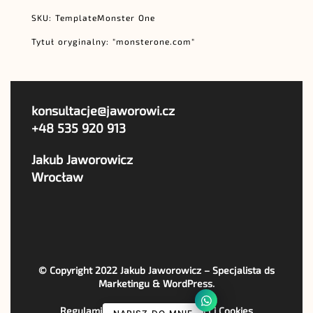
SKU: TemplateMonster One
Tytuł oryginalny: "monsterone.com"
konsultacje@jaworowi.cz
+48 535 920 913
Jakub Jaworowicz
Wrocław
© Copyright 2022
Jakub Jaworowicz – Specjalista ds
Marketingu & WordPress
.
Regulaminy, Polityka Prywatności i Cookies