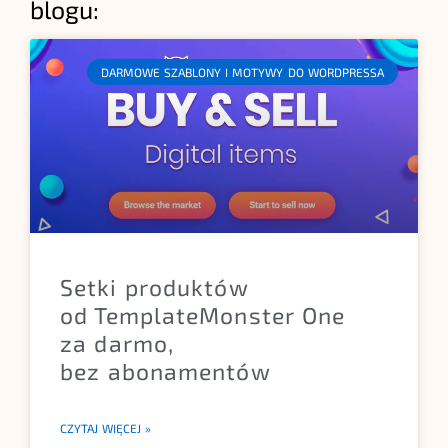
blogu:
DARMOWE SZABLONY I MOTYWY DO WORDPRESSA
Setki produktów
od TemplateMonster One
za darmo,
bez abonamentów
CZYTAJ WIĘCEJ »