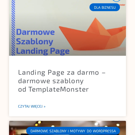
DLA BIZNESU
Landing Page za darmo –
darmowe szablony
od TemplateMonster
CZYTAJ WIĘCEJ »
DARMOWE SZABLONY I MOTYWY DO WORDPRESSA