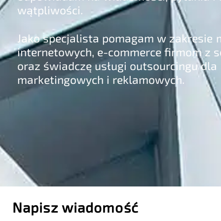
wątpliwości.
Jako specjalista pomagam w zakresie m
internetowych, e-commerce firmom z
oraz świadczę usługi outsourcingu dla 
marketingowych i reklamowych.
Napisz wiadomość