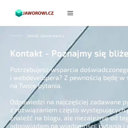
Jakub Jaworowicz
Kontakt - Poznajmy się bliże
Potrzebujesz wsparcia doświadczoneg
i webdevelopera? Z pewnością będę w 
na Twoje pytania.
Odpowiedzi na najczęściej zadawane py
z rozwiązaniem często występującyc
znaleźć na blogu, ale niezależnie od t
odpowiadam na wiadomości, pytania 