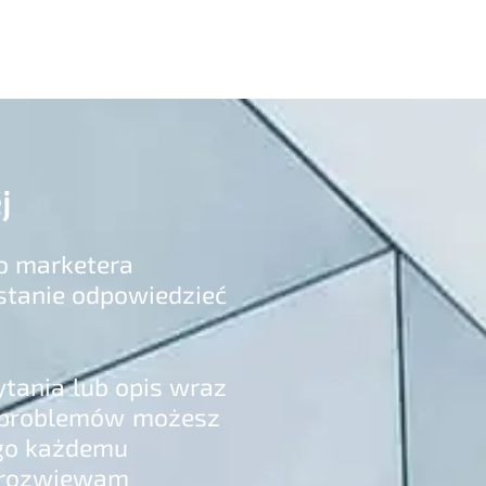
j
o marketera
stanie odpowiedzieć
tania lub opis wraz
h problemów możesz
ego każdemu
i rozwiewam