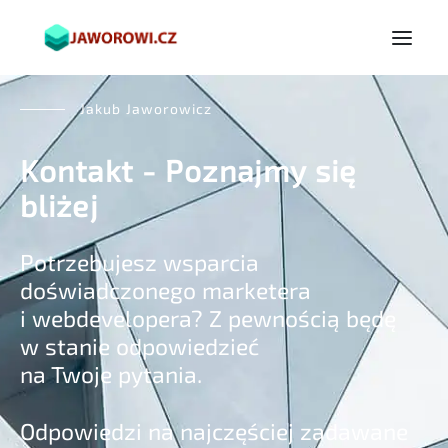
Jakub Jaworowicz
Kontakt - Poznajmy się
bliżej
Potrzebujesz wsparcia
doświadczonego marketera
i webdevelopera? Z pewnością będę
w stanie odpowiedzieć
na Twoje pytania.
Odpowiedzi na najczęściej zadawane