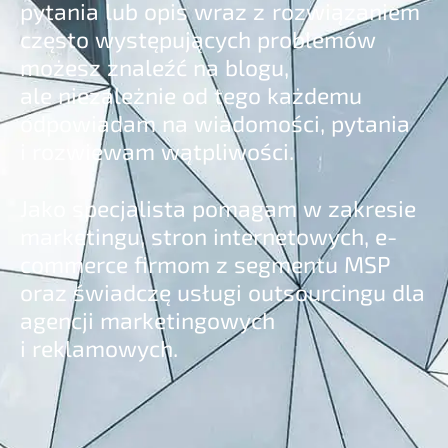
pytania lub opis wraz z rozwiązaniem
często występujących problemów
możesz znaleźć na blogu,
ale niezależnie od tego każdemu
odpowiadam na wiadomości, pytania
i rozwiewam wątpliwości.
Jako specjalista pomagam w zakresie
marketingu, stron internetowych, e-
commerce firmom z segmentu MSP
oraz świadczę usługi outsourcingu dla
agencji marketingowych
i reklamowych.