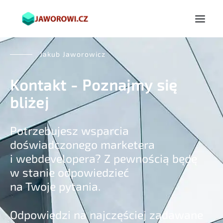
Jakub Jaworowicz
Kontakt - Poznajmy się
bliżej
Potrzebujesz wsparcia
doświadczonego marketera
i webdevelopera? Z pewnością będę
w stanie odpowiedzieć
na Twoje pytania.
Odpowiedzi na najczęściej zadawane