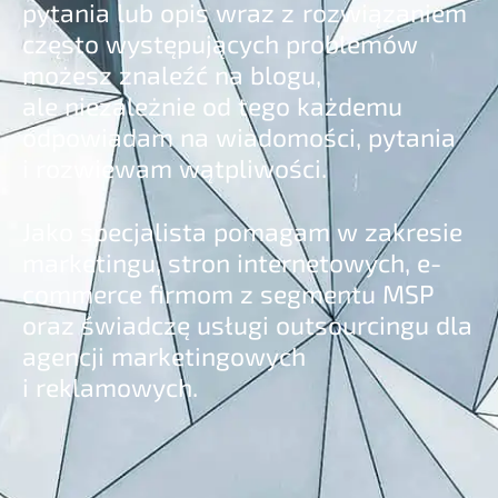
pytania lub opis wraz z rozwiązaniem
często występujących problemów
możesz znaleźć na blogu,
ale niezależnie od tego każdemu
odpowiadam na wiadomości, pytania
i rozwiewam wątpliwości.
Jako specjalista pomagam w zakresie
marketingu, stron internetowych, e-
commerce firmom z segmentu MSP
oraz świadczę usługi outsourcingu dla
agencji marketingowych
i reklamowych.