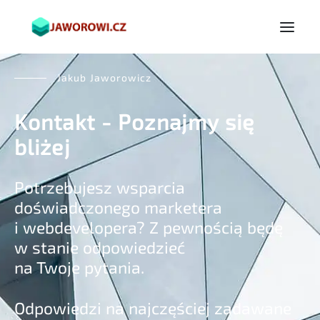
Jakub Jaworowicz
Kontakt - Poznajmy się
bliżej
Potrzebujesz wsparcia
doświadczonego marketera
i webdevelopera? Z pewnością będę
w stanie odpowiedzieć
na Twoje pytania.
Odpowiedzi na najczęściej zadawane