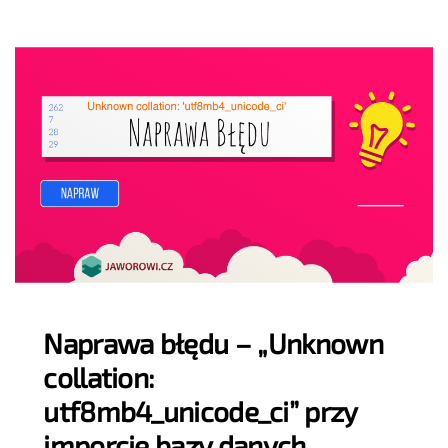
Naprawa błędu – „Unknown
collation:
utf8mb4_unicode_ci” przy
imporcie bazy danych