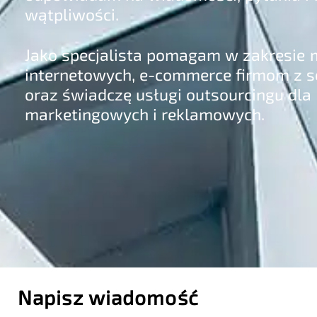
wątpliwości.
Jako specjalista pomagam w zakresie m
internetowych, e-commerce firmom z
oraz świadczę usługi outsourcingu dla 
marketingowych i reklamowych.
Napisz wiadomość