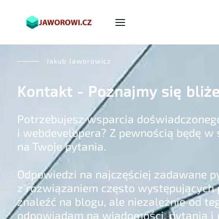
Jakub Jaworowicz
Kontakt - Poznajmy się bliże
Potrzebujesz wsparcia doświadczoneg
i webdevelopera? Z pewnością będę w 
na Twoje pytania.
Odpowiedzi na najczęściej zadawane py
z rozwiązaniem często występującyc
znaleźć na blogu, ale niezależnie od t
odpowiadam na wiadomości, pytania 