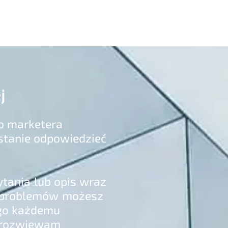
j
o marketera
stanie odpowiedzieć
tania lub opis wraz
h problemów możesz
ego każdemu
i rozwiewam